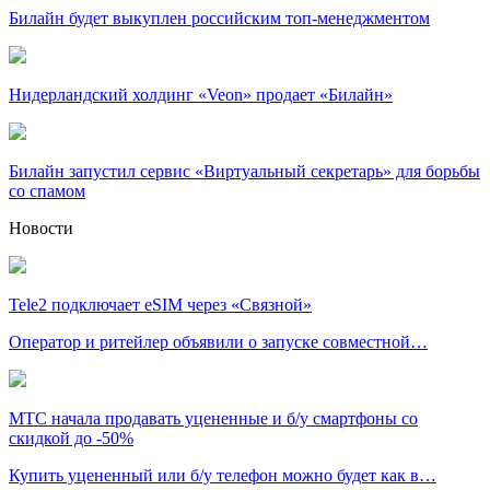
Билайн будет выкуплен российским топ-менеджментом
Нидерландский холдинг «Veon» продает «Билайн»
Билайн запустил сервис «Виртуальный секретарь» для борьбы
со спамом
Новости
Tele2 подключает eSIM через «Связной»
Оператор и ритейлер объявили о запуске совместной…
МТС начала продавать уцененные и б/у смартфоны со
скидкой до -50%
Купить уцененный или б/у телефон можно будет как в…