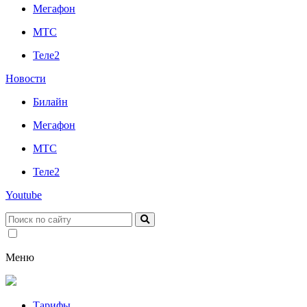
Мегафон
МТС
Теле2
Новости
Билайн
Мегафон
МТС
Теле2
Youtube
Меню
Тарифы