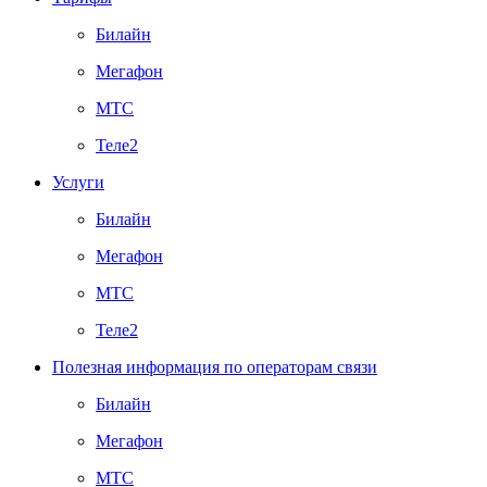
Билайн
Мегафон
МТС
Теле2
Услуги
Билайн
Мегафон
МТС
Теле2
Полезная информация по операторам связи
Билайн
Мегафон
МТС